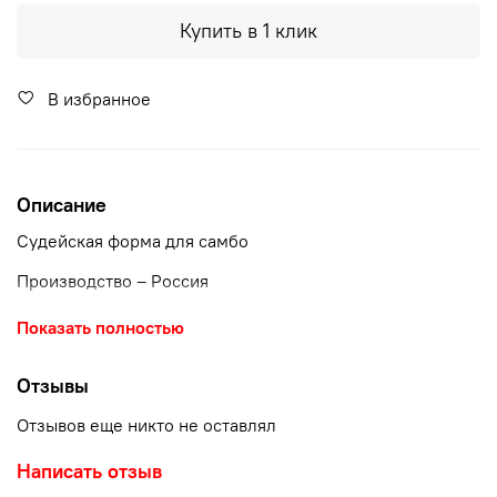
Купить в 1 клик
В избранное
Описание
Судейская форма для самбо
Производство – Россия
Состав: полиэстер 100%
Показать полностью
Плотность 260 гр/м
Отзывы
Усадке не поддаються
Отзывов еще никто не оставлял
Устойчивость красителя высокая
Написать отзыв
Воздухопроницаемость высокая