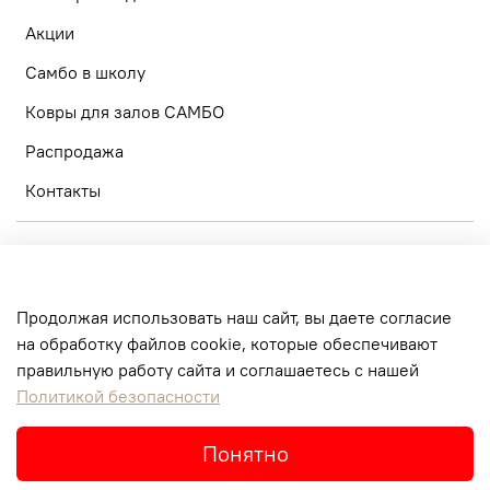
Акции
Самбо в школу
Ковры для залов САМБО
Распродажа
Контакты
О компании
Оптовые закупки
Продолжая использовать наш сайт, вы даете согласие
Тренерам
на обработку файлов cookie, которые обеспечивают
правильную работу сайта и соглашаетесь с нашей
Доставка и оплата
Политикой безопасности
Часто задаваемые вопросы
Понятно
Интернет-магазин создан на inSales