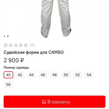
(0)
Судейская форма для САМБО
2 900 ₽
Размер одежды
40
42
44
46
48
50
52
54
56
В корзину