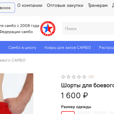
О компании
Оптовые закупки
Тренерам
звонок
ля самбо с 2008 года
Федерации самбо
и
Самбо в школу
Ковры для залов САМБО
Распро
оевого САМБО
(0)
Шорты для боевог
1 600 ₽
Размер одежды