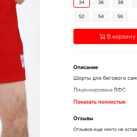
34
36
38
52
54
56
В корзину
Описание
Шорты для бегового са
Лицензирована ВФС.
Производство – Россия
Показать полностью
Состав: 100% хлопок
Отзывы
Текстура ткани: гладкая
Отзывов еще никто не оста