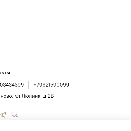
 правильной эксплуатации
 высокая
высокая
овлены из плотной ткани – 100% хлопок,
ость шорт в усилениях центральных и
швейными строчками, анатомической вставки
акты
обной посадки. выдерживает захваты и нагрузки
ие пояса для фиксации.
03434399
+79621590099
аново, ул Люлина, д 2В