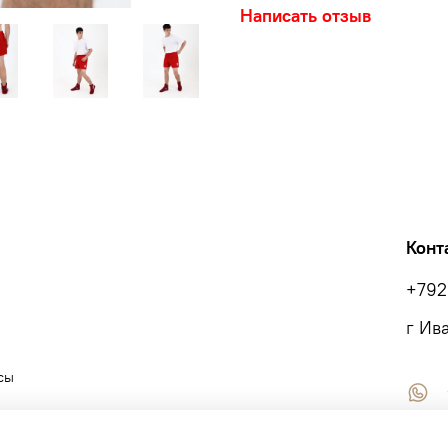
Плотность 280 гр/м
Написать отзыв
Усадка не более 2% при
Устойчивость красителя
Воздухопроницаемость 
Техническое описание
Шорты для Самбо, изгот
конструктивная особенн
внутренних швов тремя 
Конт
между штанинами для уд
во время борьбы. Налич
+792
г Ив
сы