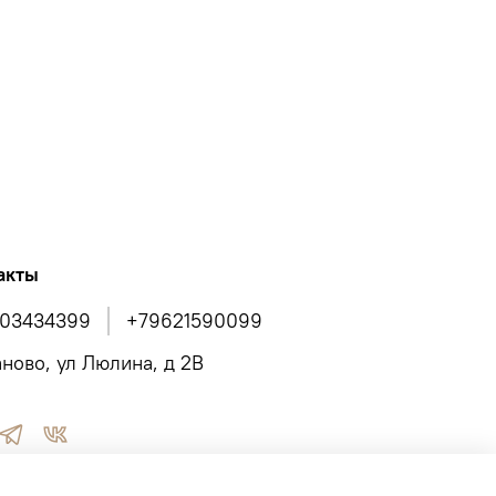
 высокая
высокая
ки самбо, прошит пятью швейными строчками,
42
44
46
48
50
52
54
56
2,50
2,55
2,60
2,65
2,70
2,75
2,80
2,85
акты
03434399
+79621590099
аново, ул Люлина, д 2В