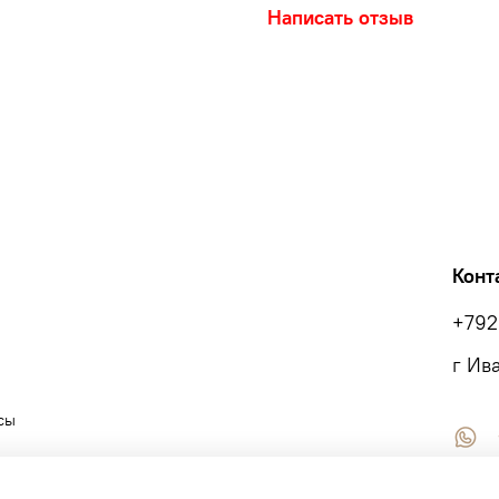
Устойчивость красителя
Написать отзыв
Воздухопроницаемость 
Цвет – красный
Пояс для плетеной курт
ширина не мене 5 см
34
36
38
40
2,30
2,35
2,40
2,45
Конт
+792
г Ив
сы