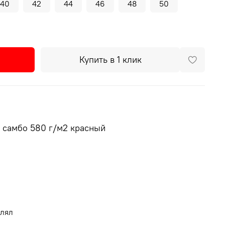
40
42
44
46
48
50
Купить в 1 клик
и самбо 580 г/м2 красный
 правильной эксплуатации
влял