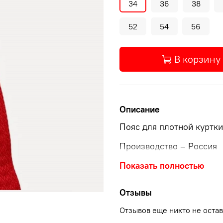
34
36
38
52
54
56
В корзину
Описание
Пояс для плотной куртк
Производство – Россия
Плотность 580 гр/м
Показать полностью
Текстура - Елочка
Отзывы
Усадка не более 3% при
Отзывов еще никто не оста