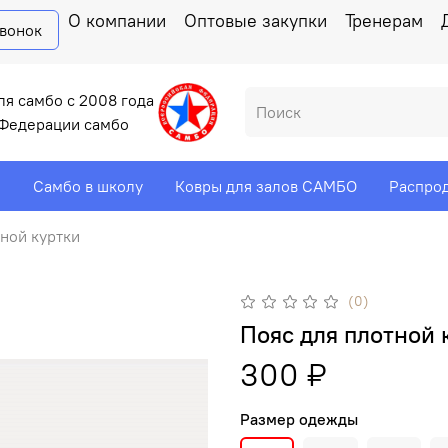
О компании
Оптовые закупки
Тренерам
звонок
ля самбо с 2008 года
Федерации самбо
и
Самбо в школу
Ковры для залов САМБО
Распро
тной куртки
(0)
Пояс для плотной 
300 ₽
Размер одежды